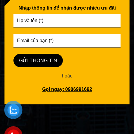
Nhập thông tin để nhận được nhiều ưu đãi
hoặc
Gọi ngay: 0906991692